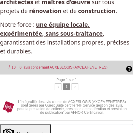
architectes
et
maîtres d’œuvre
sur tous
projets de
rénovation
et de
construction
.
Notre force :
une équipe locale,
expérimentée, sans sous-traitance
,
garantissant des installations propres, précises
et durables.
/
10
0
avis concernant ACXESLOGIS (AXCEA FENETRES)
Page 1 sur 1
1
L’intégralité des avis clients de ACXESLOGIS (AXCEA FENETRES)
sont gérés par Guest Suite certifié ‘NF Service gestion des avis,
pour la prestation de collecte, prestation de modération et prestation
de publication’ par AFNOR Certification.