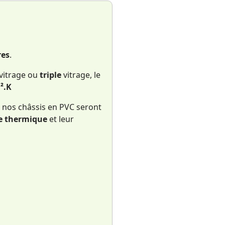
res
.
 vitrage ou
triple
vitrage, le
².K
, nos châssis en PVC seront
e
thermique
et leur