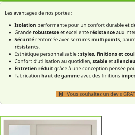
Les avantages de nos portes :
Isolation
performante pour un confort durable et 
Grande
robustesse
et excellente
résistance
aux inte
Sécurité
renforcée avec serrures
multipoints
, paum
résistants
.
Esthétique personnalisable :
styles, finitions et cou
Confort d’utilisation au quotidien,
stable
et
silencie
Entretien réduit
grâce à une conception pensée pou
Fabrication
haut de gamme
avec des finitions
impec
Vous souhaitez un devis GRAT