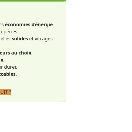
des
économies d’énergie
.
mpéries.
elles
solides
et vitrages
leurs au choix
.
ux
.
r durer.
cables
.
UIT ?